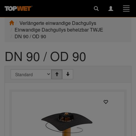
Toggle
Toggle
Togg
search
navigation
navi
Verlängerte einwandige Dachgullys
Einwandige Dachgullys beheizbar TWJE
DN 90 / OD 90
DN 90 / OD 90