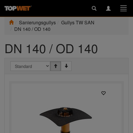
Toggle
Toggle
Togg
search
navigation
navi
Sanierungsgullys
Gullys TW SAN
DN 140 / OD 140
DN 140 / OD 140