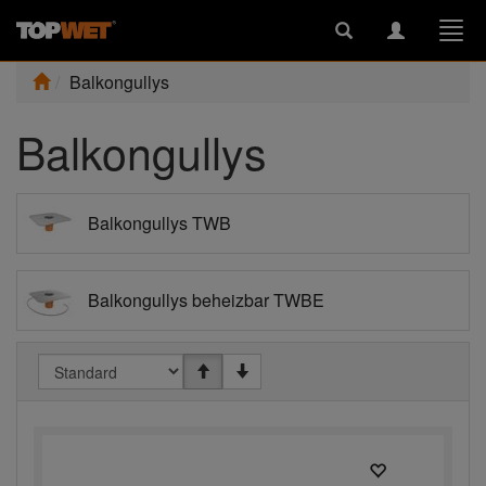
Toggle
Toggle
Togg
search
navigation
navi
Balkongullys
Balkongullys
Balkongullys TWB
Balkongullys beheizbar TWBE