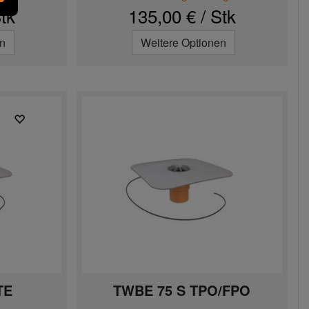
tk
135,00 € / Stk
en
Weitere Optionen
TE
TWBE 75 S TPO/FPO