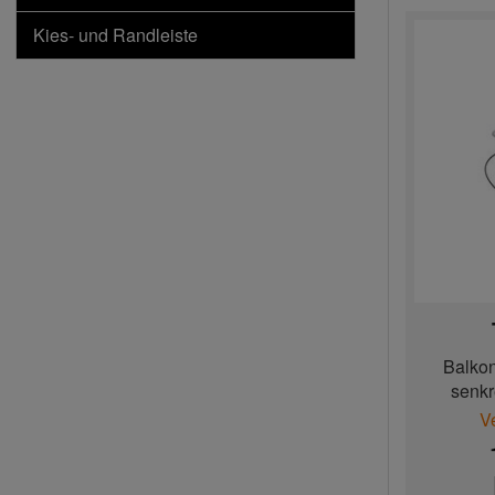
Kies- und Randleiste
Balkon
senkr
V