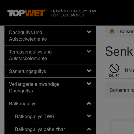
Balkon
Dachgullys und
Aufstockelemente
Senk
Terrassengullys und
Aufstockelemente
DN 
Sanierungsgullys
Verlängerte einwandige
Sorterien 
Dachgullys
Balkongullys
Balkongullys TWB
Balkongullys beheizbar