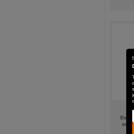
N
Balkon
senkr