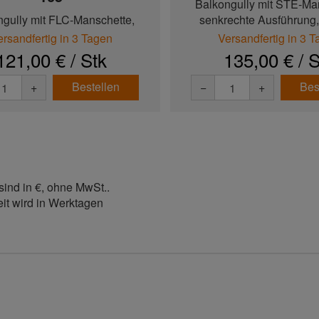
Balkongully mit STE-Ma
ngully mit FLC-Manschette,
senkrechte Ausführung, 
echte Ausführung, behei...
ersandfertig in 3 Tagen
Versandfertig in 3 
121,00 € / Stk
135,00 € / S
Bestellen
Bes
+
−
+
sind in €, ohne MwSt..
eit wird in Werktagen