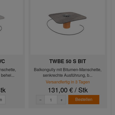
VC
TWBE 50 S BIT
nschette,
Balkongully mit Bitumen-Manschette,
behei...
senkrechte Ausführung, b...
Versandfertig in 3 Tagen
tk
131,00 € / Stk
Bestellen
en
−
+