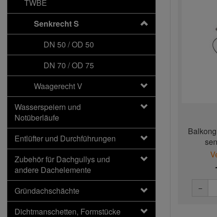
TWBE
Senkrecht S
DN 50 / OD 50
DN 70 / OD 75
Waagerecht V
Wasserspeiern und
Notüberläufe
Balkong
Entlüfter und Durchführungen
sen
V
Zubehör für Dachgullys und
andere Dachelemente
−
Gründachschächte
Dichtmanschetten, Formstücke