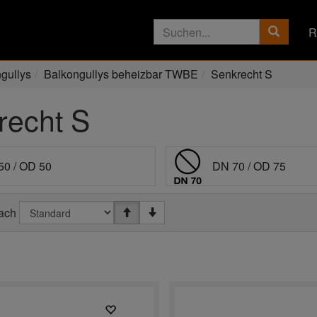
R
gullys
Balkongullys beheizbar TWBE
Senkrecht S
recht S
50 / OD 50
DN 70 / OD 75
nach