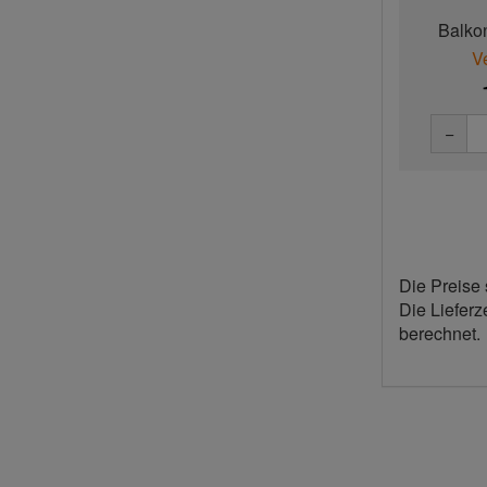
Balko
senkr
V
−
Die Preise 
Die Lieferz
berechnet.