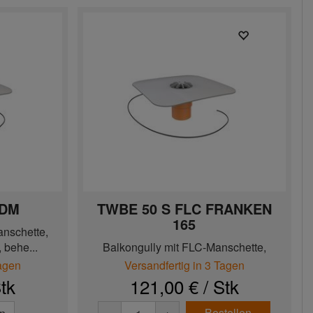
PDM
TWBE 50 S FLC FRANKEN
165
nschette,
 behe...
Balkongully mit FLC-Manschette,
senkrechte Ausführung, behei...
Tagen
Versandfertig in 3 Tagen
tk
121,00 € / Stk
Bestellen