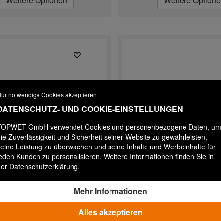
Weitere Optionen
Weitere Option
ur notwendige Cookies akzeptieren
DATENSCHUTZ- UND COOKIE-EINSTELLUNGEN
TOPWET GmbH verwendet Cookies und personenbezogene Daten, um
die Zuverlässigkeit und Sicherheit seiner Website zu gewährleisten,
seine Leistung zu überwachen und seine Inhalte und Werbeinhalte für
jeden Kunden zu personalisieren. Weitere Informationen finden Sie in
der
Datenschutzerklärung
.
TWBE 50 S STE
TWBE 50 S TPO
Mehr Informationen
gully mit STE-Manschette,
Balkongully mit TPO
echte Ausführung, behei...
Manschette, senkrechte A
Alles akzeptieren
b...
Auf Lager
Versandfertig in 3 