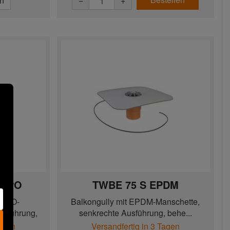
en
−
+
/FPO
TWBE 75 S EPDM
/FPO-
Balkongully mit EPDM-Manschette,
usführung,
senkrechte Ausführung, behe...
Tagen
Versandfertig in 3 Tagen