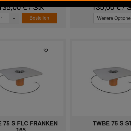
135,00 € / Stk
135,00 € / S
Bestellen
+
Weitere Option
 75 S FLC FRANKEN
TWBE 75 S S
165