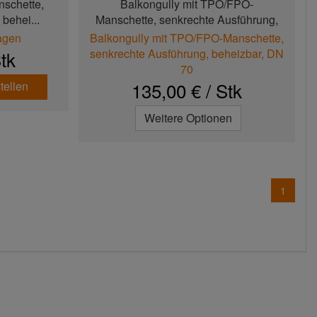
nschette,
Balkongully mit TPO/FPO-
behei...
Manschette, senkrechte Ausführung,
b...
Tagen
Balkongully mit TPO/FPO-Manschette,
senkrechte Ausführung, beheizbar, DN
tk
70
135,00 € / Stk
tellen
Weitere Optionen
1