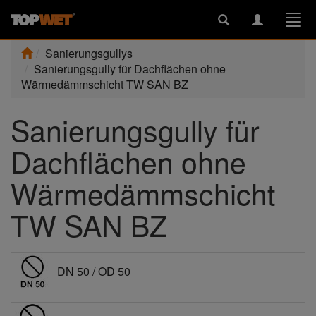
Toggle
Toggle
Togg
search
navigation
navi
Sanierungsgullys
Sanierungsgully für Dachflächen ohne
Wärmedämmschicht TW SAN BZ
Sanierungsgully für
Dachflächen ohne
Wärmedämmschicht
TW SAN BZ
DN 50 / OD 50