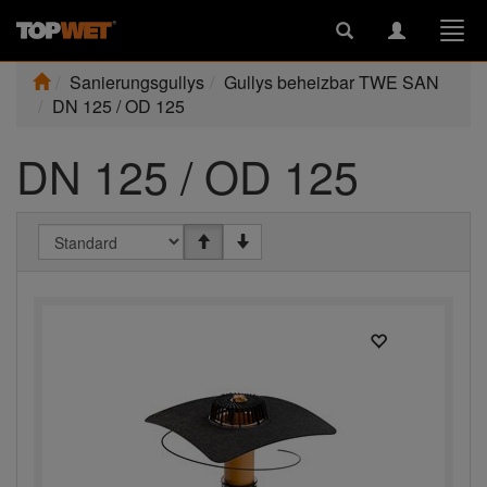
Toggle
Toggle
Togg
search
navigation
navi
Sanierungsgullys
Gullys beheizbar TWE SAN
DN 125 / OD 125
DN 125 / OD 125