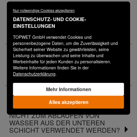
Nur notwendige Cookies akzeptieren
WELCHE REIHENFOLGE HABEN DIE
DATENSCHUTZ- UND COOKIE-
TEILE BEI EINEM ZWEISTUFIGEN
EINSTELLUNGEN
DACHABLAUF?
TOPWET GmbH verwendet Cookies und
personenbezogene Daten, um die Zuverlässigkeit und
Sicherheit seiner Website zu gewährleisten, seine
Leistung zu überwachen und seine Inhalte und
EMÖGLICHT EIN ZWEISTUFIGER
Werbeinhalte für jeden Kunden zu personalisieren.
DACHGULLY DIE ENTWÄSSERUNG
Weitere Informationen finden Sie in der
DER DAMPFSPERRE?
Datenschutzerklärung
.
Mehr Informationen
WARUM WERDEN ZWEISTUFIGE
Alles akzeptieren
ABLÄUFE VERWENDET, WENN SIE
NICHT ZUM ABLAUFEN VON
WASSER AUS DER UNTEREN
SCHICHT VERWENDET WERDEN?