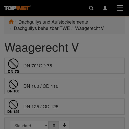
Toggle
Toggle
Togg
search
navigation
navi
Dachgullys und Aufstockelemente
Dachgullys beheizbar TWE
Waagerecht V
Waagerecht V
DN 70/ OD 75
DN 100 / OD 110
DN 125 / OD 125