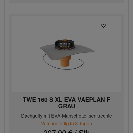
TWE 160 S XL EVA VAEPLAN F
GRAU
Dachgully mit EVA-Manschette, senkrechte
Ausführung, beheizb...
Versandfertig in 3 Tagen
207,00 € / Stk