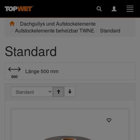
Toggle
Toggle
Togg
search
navigation
navi
Dachgullys und Aufstockelemente
Aufstockelemente beheizbar TWNE
Standard
Standard
Länge 500 mm