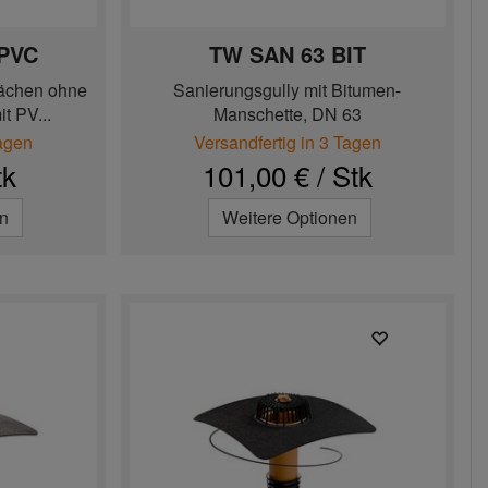
 PVC
TW SAN 63 BIT
lächen ohne
Sanierungsgully mit Bitumen-
 PV...
Manschette, DN 63
Tagen
Versandfertig in 3 Tagen
tk
101,00 € / Stk
en
Weitere Optionen