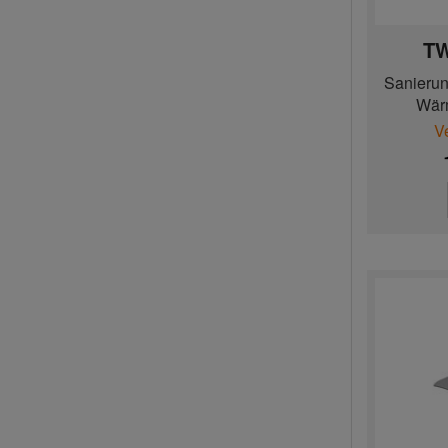
TW
Sanierun
Wär
V