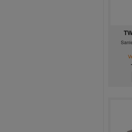
TW
Sani
V