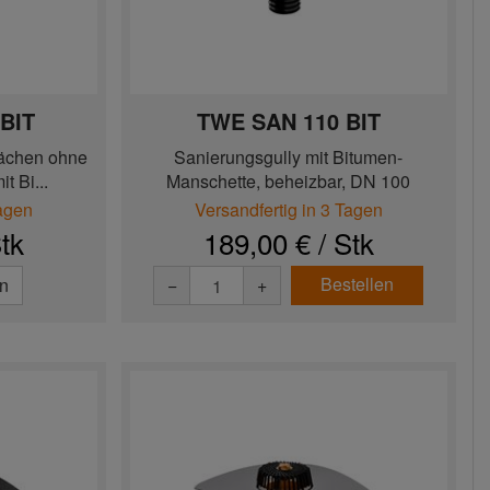
BIT
TWE SAN 110 BIT
lächen ohne
Sanierungsgully mit Bitumen-
 Bi...
Manschette, beheizbar, DN 100
Tagen
Versandfertig in 3 Tagen
tk
189,00 € / Stk
Bestellen
en
−
+