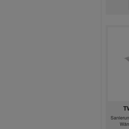
T
Sanierun
Wär