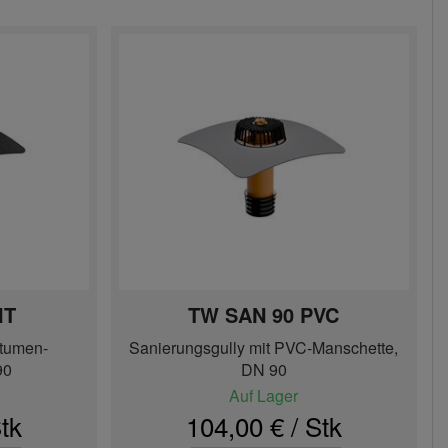
IT
TW SAN 90 PVC
itumen-
Sanierungsgully mit PVC-Manschette,
90
DN 90
Auf Lager
tk
104,00 € / Stk