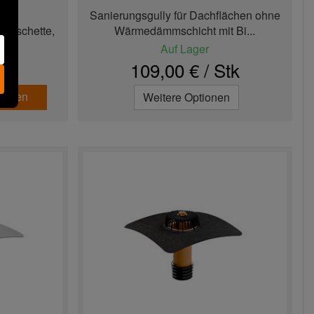
RAU
Sanierungsgully für Dachflächen ohne
Manschette,
Wärmedämmschicht mit Bi...
Auf Lager
tk
109,00 € / Stk
tellen
Weitere Optionen