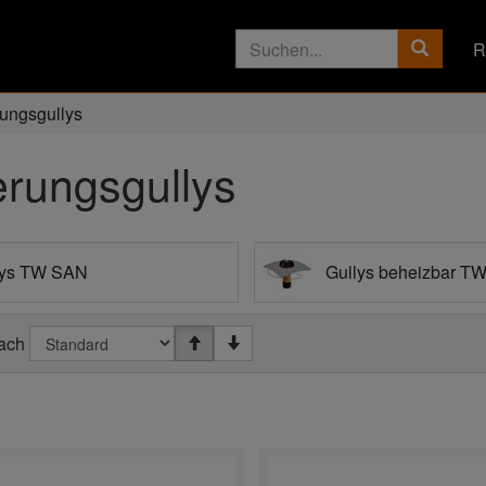
R
ungsgullys
erungsgullys
lys TW SAN
Gullys beheizbar 
nach