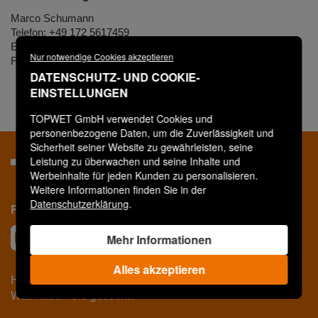
Marco Schumann
Telefon:
+49 172 5617459
E-Mail:
marco.schumann@topwet.de
Nur notwendige Cookies akzeptieren
Fax:
+49 341 99384599
DATENSCHUTZ- UND COOKIE-
EINSTELLUNGEN
TOPWET GmbH verwendet Cookies und
personenbezogene Daten, um die Zuverlässigkeit und
Sicherheit seiner Website zu gewährleisten, seine
Leistung zu überwachen und seine Inhalte und
Werbeinhalte für jeden Kunden zu personalisieren.
Weitere Informationen finden Sie in der
Datenschutzerklärung
.
Folgen Sie uns in den sozialen Netzwerken
Mehr Informationen
Alles akzeptieren
Haben Sie nicht gefunden
Was haben Sie gesucht?