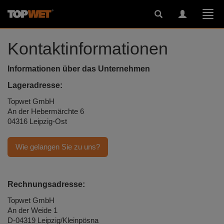
Toggle
Toggle
Togg
search
navigation
navi
Kontaktinformationen
Informationen über das Unternehmen
Lageradresse:
Topwet GmbH
An der Hebermärchte 6
04316 Leipzig-Ost
Wie gelangen Sie zu uns?
Rechnungsadresse:
Topwet GmbH
An der Weide 1
D-04319 Leipzig/Kleinpösna