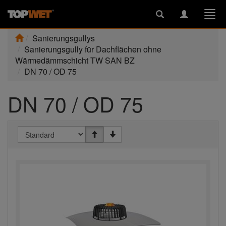
Toggle
Toggle
Togg
search
navigation
navi
Sanierungsgullys
Sanierungsgully für Dachflächen ohne
Wärmedämmschicht TW SAN BZ
DN 70 / OD 75
DN 70 / OD 75